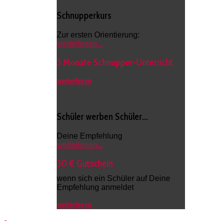
Schnupperkurs
Zur ersten Orientierung:
weiterlesen...
3 Monate Schnupper-Unterricht
weiterlesen
Schüler werben Schüler...
Deine Empfehlung
weiterlesen...
30 € Gutschein
wenn sich ein Schüler auf Deine
Empfehlung anmeldet
weiterlesen