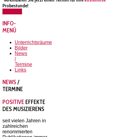
Probestunde!
los geht´s
INFO-
MENÜ
Unterrichtsräume
Bilder
News
/
Termine
Links
NEWS
/
TERMINE
POSITIVE
EFFEKTE
DES MUSIZIERENS
seit vielen Jahren in
zahlreichen
renommierten