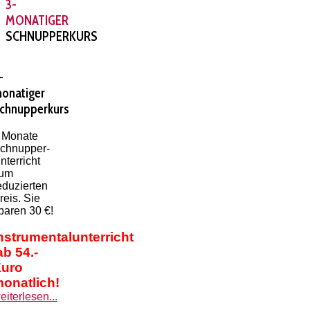
3-
MONATIGER
SCHNUPPERKURS
-
onatiger
chnupperkurs
 Monate
chnupper-
nterricht
um
eduzierten
reis. Sie
paren 30 €!
nstrumentalunterricht
b 54.-
uro
onatlich!
eiterlesen...