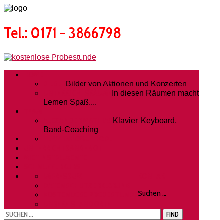
Tel.: 0171 - 3866798
HOME
BILDER
Bilder von Aktionen und Konzerten
UNTERRICHTSRÄUME
In diesen Räumen macht
Lernen Spaß....
TEAM
ALEXANDER MATHIAS
Klavier, Keyboard,
Band-Coaching
TEAM INFO
METHODE
UNTERRICHTSANGEBOT
MIETINSTRUMENTE
SCHNUPPERKURS
IMPRESSUM
KONTAKT
DATENSCHUTZERKLÄRUNG
Suchen ...
KOSTENLOSE PROBESTUNDE
UNSERE STANDORTE
FIND